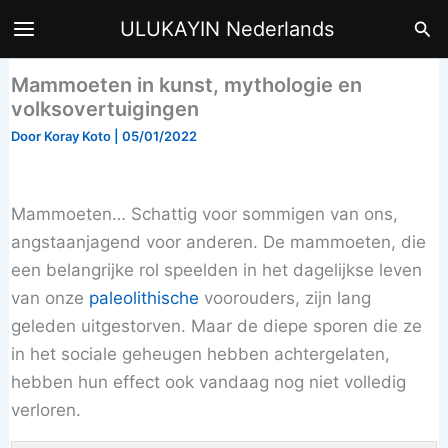
Ga
Zoe
ULUKAYIN Nederlands
naar
de
Mammoeten in kunst, mythologie en
inhoud
volksovertuigingen
Door
Koray Koto
|
05/01/2022
Mammoeten… Schattig voor sommigen van ons,
angstaanjagend voor anderen. De mammoeten, die
een belangrijke rol speelden in het dagelijkse leven
van onze
paleolithische
voorouders, zijn lang
geleden uitgestorven. Maar de diepe sporen die ze
in het sociale geheugen hebben achtergelaten,
hebben hun effect ook vandaag nog niet volledig
verloren.