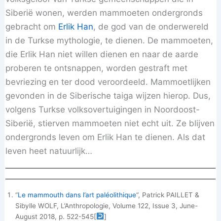
Siberië wonen, werden mammoeten ondergronds
gebracht om
Erlik Han
, de god van de onderwereld
in de Turkse mythologie, te dienen. De mammoeten,
die Erlik Han niet willen dienen en naar de aarde
proberen te ontsnappen, worden gestraft met
bevriezing en ter dood veroordeeld. Mammoetlijken
gevonden in de Siberische taiga wijzen hierop. Dus,
volgens Turkse volksovertuigingen in Noordoost-
Siberië, stierven mammoeten niet echt uit. Ze blijven
ondergronds leven om Erlik Han te dienen. Als dat
leven heet natuurlijk…
“
Le mammouth dans l’art paléolithique
“, Patrick PAILLET &
Sibylle WOLF, L’Anthropologie, Volume 122, Issue 3, June-
August 2018, p. 522-545
[
]