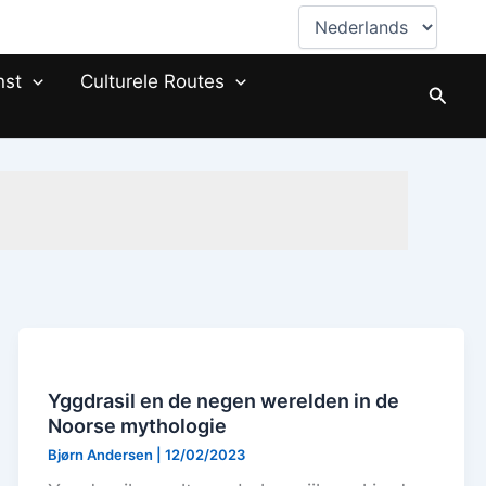
Kies
een
taal
nst
Culturele Routes
Zoeke
Yggdrasil en de negen werelden in de
Noorse mythologie
Bjørn Andersen
|
12/02/2023