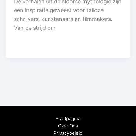
De verhalen uit de Noorse mythologie zijn
een inspiratie geweest voor talloze
schrijvers, kunstenaars en filmmakers.
Van de strijd om
Startpagina
Over Ons
Privacybeleid