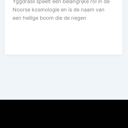
Yggdrasil speelt een belangrijke rol in de
Noorse kosmologie en is de naam van
een heilige boom die de negen