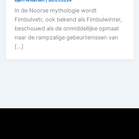
Bjørn Andersen
|
30/01/2024
In de Noorse mythologie wordt
Fimbulvetr, ook bekend als Fimbulwinter,
beschouwd als de onmiddellijke opmaat
naar de rampzalige gebeurtenissen van
[…]