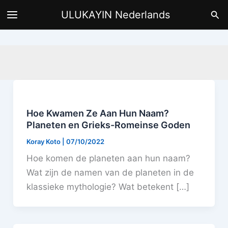
Ga
Zoe
ULUKAYIN Nederlands
naar
de
inhoud
Hoe Kwamen Ze Aan Hun Naam?
Planeten en Grieks-Romeinse Goden
Koray Koto
|
07/10/2022
Hoe komen de planeten aan hun naam?
Wat zijn de namen van de planeten in de
klassieke mythologie? Wat betekent […]