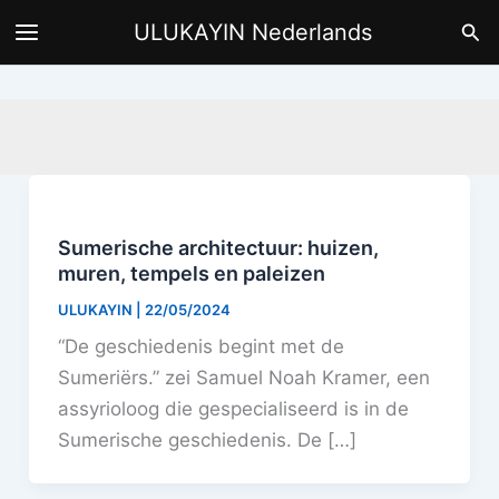
Ga
Zoe
ULUKAYIN Nederlands
naar
de
inhoud
Sumerische architectuur: huizen,
muren, tempels en paleizen
ULUKAYIN
|
22/05/2024
“De geschiedenis begint met de
Sumeriërs.” zei Samuel Noah Kramer, een
assyrioloog die gespecialiseerd is in de
Sumerische geschiedenis. De […]