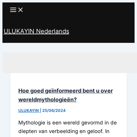
Ga
naar
de
ULUKAYIN Nederlands
inhoud
Zoeken
Hoe goed geïnformeerd bent u over
wereldmythologieën?
ULUKAYIN
|
25/06/2024
Mythologie is een wereld gevormd in de
diepten van verbeelding en geloof. In