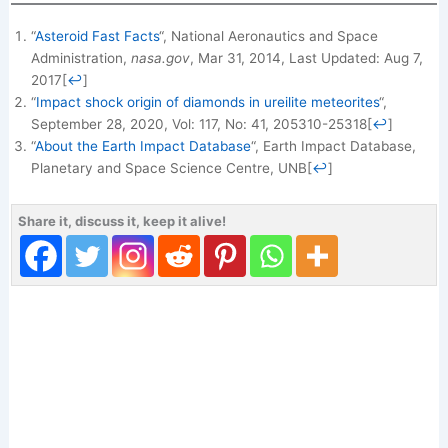
“
Asteroid Fast Facts
“, National Aeronautics and Space
Administration,
nasa.gov
, Mar 31, 2014, Last Updated: Aug 7,
2017
[
↩
]
“
Impact shock origin of diamonds in ureilite meteorites
“,
September 28, 2020, Vol: 117, No: 41, 205310-25318
[
↩
]
“
About the Earth Impact Database
“, Earth Impact Database,
Planetary and Space Science Centre, UNB
[
↩
]
Share it, discuss it, keep it alive!