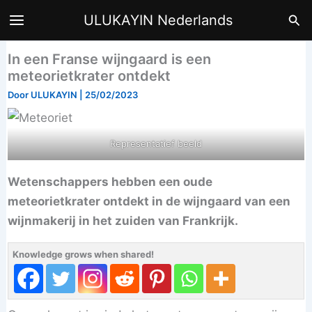
Ga
Zoe
ULUKAYIN Nederlands
naar
de
In een Franse wijngaard is een
inhoud
meteorietkrater ontdekt
Door
ULUKAYIN
|
25/02/2023
Representatief beeld
Wetenschappers hebben een oude
meteorietkrater ontdekt in de wijngaard van een
wijnmakerij in het zuiden van Frankrijk.
Knowledge grows when shared!