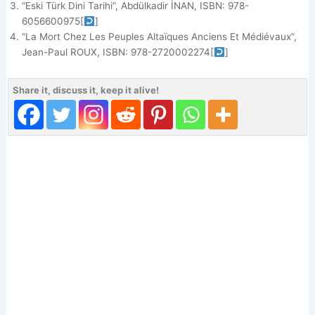
“Eski Türk Dini Tarihi”, Abdülkadir İNAN, ISBN: 978-
6056600975
[
]
“La Mort Chez Les Peuples Altaïques Anciens Et Médiévaux”,
Jean-Paul ROUX, ISBN: ‎978-2720002274
[
]
Share it, discuss it, keep it alive!