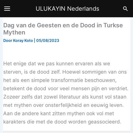
Ga
Zoe
ULUKAYIN Nederlands
naar
de
Dag van de Geesten en de Dood in Turkse
inhoud
Mythen
Door
Koray Koto
|
05/08/2023
Het enige dat we pas kunnen ervaren als we
sterven, is de dood zelf. Hoewel sommigen van ons
het als een simpele transformatie beschouwen,
betekent de dood voor veel mensen pijn en verdriet.
Zozeer zelfs dat zowel literatuur als kunst vol staan
met mythen over onsterfelijkheid en eeuwig leven.
Aan de andere kant zitten mythen ook vol met
karakters die met de dood worden geassocieerd.