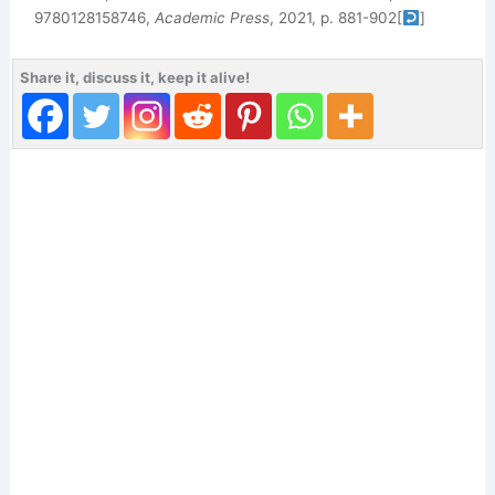
9780128158746,
Academic Press
, 2021, p. 881-902
[
]
Share it, discuss it, keep it alive!