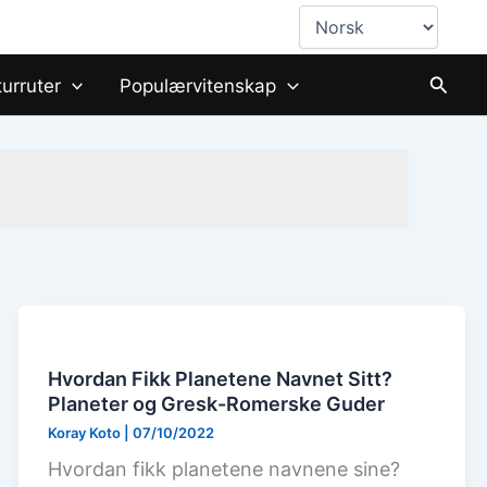
Choose
a
language
Søk
turruter
Populærvitenskap
Hvordan Fikk Planetene Navnet Sitt?
Planeter og Gresk-Romerske Guder
Koray Koto
|
07/10/2022
Hvordan fikk planetene navnene sine?