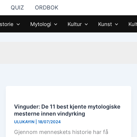
QUIZ
ORDBOK
storie
Mytologi
Kultur
Kunst
Kul
Vinguder: De 11 best kjente mytologiske
mesterne innen vindyrking
ULUKAYIN
|
18/07/2024
Gjennom menneskets historie har få