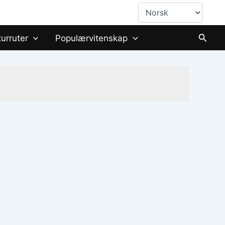
Choose
a
language
Søk
turruter
Populærvitenskap