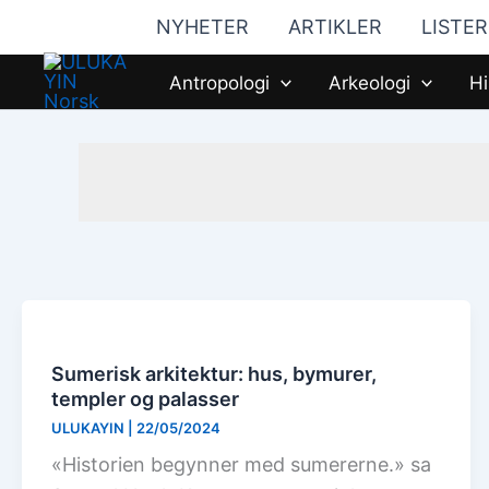
Hopp
NYHETER
ARTIKLER
LISTER
til
innhald
Antropologi
Arkeologi
Hi
Sumerisk arkitektur: hus, bymurer,
templer og palasser
ULUKAYIN
|
22/05/2024
«Historien begynner med sumererne.» sa