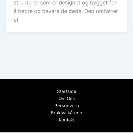
strukturer som er designet og bygget for
å hedre og bevare de døde. Den omfatter
et
Startside
Om Oss
Personvern
Bruksvilkårene
Kontakt