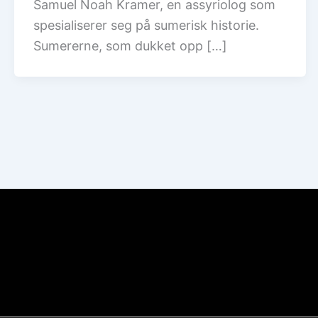
Samuel Noah Kramer, en assyriolog som
spesialiserer seg på sumerisk historie.
Sumererne, som dukket opp […]