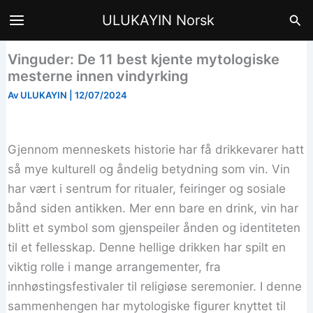
Hopp
Søk
ULUKAYIN Norsk
til
innhald
Vinguder: De 11 best kjente mytologiske
mesterne innen vindyrking
Av
ULUKAYIN
|
12/07/2024
Gjennom menneskets historie har få drikkevarer hatt
så mye kulturell og åndelig betydning som vin. Vin
har vært i sentrum for ritualer, feiringer og sosiale
bånd siden antikken. Mer enn bare en drink, vin har
blitt et symbol som gjenspeiler ånden og identiteten
til et fellesskap. Denne hellige drikken har spilt en
viktig rolle i mange arrangementer, fra
innhøstingsfestivaler til religiøse seremonier. I denne
sammenhengen har mytologiske figurer knyttet til