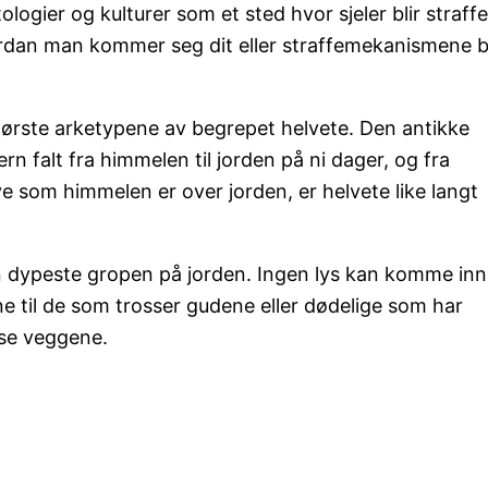
ologier og kulturer som et sted hvor sjeler blir straffe
rdan man kommer seg dit eller straffemekanismene bl
første arketypene av begrepet helvete. Den antikke
rn falt fra himmelen til jorden på ni dager, og fra
mye som himmelen er over jorden, er helvete like langt
en dypeste gropen på jorden. Ingen lys kan komme inn 
ne til de som trosser gudene eller dødelige som har
sse veggene.