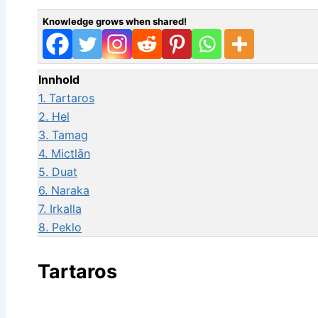
Knowledge grows when shared!
Innhold
1.
Tartaros
2.
Hel
3.
Tamag
4.
Mictlān
5.
Duat
6.
Naraka
7.
Irkalla
8.
Peklo
Tartaros