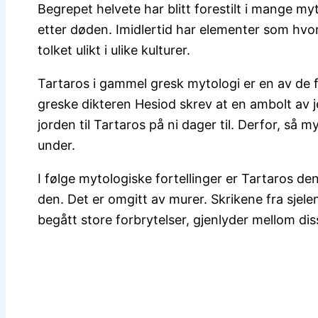
Begrepet helvete har blitt forestilt i mange myt
etter døden. Imidlertid har elementer som hvo
tolket ulikt i ulike kulturer.
Tartaros i gammel gresk mytologi er en av de 
greske dikteren Hesiod skrev at en ambolt av je
jorden til Tartaros på ni dager til. Derfor, så 
under.
I følge mytologiske fortellinger er Tartaros d
den. Det er omgitt av murer. Skrikene fra sjele
begått store forbrytelser, gjenlyder mellom di