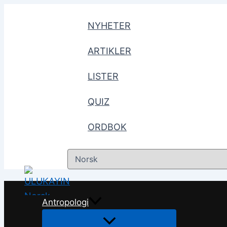
Hopp
til
NYHETER
innhald
ARTIKLER
LISTER
QUIZ
ORDBOK
Choose
a
language
Antropologi