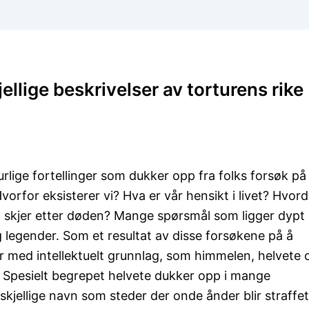
ellige beskrivelser av torturens rike
rlige fortellinger som dukker opp fra folks forsøk på
vorfor eksisterer vi? Hva er vår hensikt i livet? Hvor
a skjer etter døden? Mange spørsmål som ligger dypt 
g legender. Som et resultat av disse forsøkene på å
 med intellektuelt grunnlag, som himmelen, helvete 
. Spesielt begrepet helvete dukker opp i mange
jellige navn som steder der onde ånder blir straffet