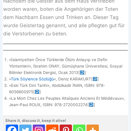
Nachdem die Geister aus dem Haus vertrieben
worden waren, boten die Angehörigen der Toten
dem Nachbarn Essen und Trinken an. Dieser Tag
wurde Geistertag genannt, und alle pflegten gut für
die Verstorbenen zu beten.
«İslamiyetten Önce Türklerde Ölüm Anlayışı ve Defin
Yöntemleri», İbrahim ONAY, Gümüşhane Üniversitesi, Sosyal
Bilimler Elektronik Dergisi, Ocak 2013
[
]
«
Türk Söylence Sözlüğü
«, Deniz KARAKURT
[
]
«Eski Türk Dini Tarihi», Abdülkadir İNAN, ISBN: 978-
6056600975
[
]
«La Mort Chez Les Peuples Altaïques Anciens Et Médiévaux»,
Jean-Paul ROUX, ISBN: ‎978-2720002274
[
]
Share it, discuss it, keep it alive!