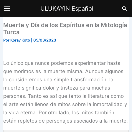
Ir
Bus
ULUKAYIN Español
al
contenido
Muerte y Día de los Espíritus en la Mitología
Turca
Por
Koray Koto
|
05/08/2023
Lo único que nunca podemos experimentar hasta
que morimos es la muerte misma. Aunque algunos
lo consideremos una simple transformación, la
muerte significa dolor y tristeza para muchas
personas. Tanto es así que tanto la literatura como
el arte están llenos de mitos sobre la inmortalidad y
la vida eterna. Por otro lado, los mitos también
están repletos de personajes asociados a la muerte.