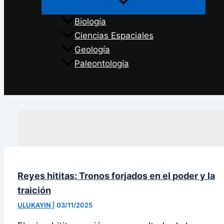
Biología
Ciencias Espaciales
Geología
Paleontología
Buscar
Reyes hititas: Tronos forjados en el poder y la
traición
ULUKAYIN
|
03/11/2025