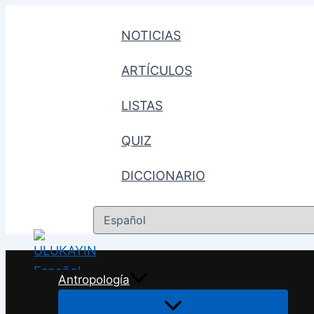
Ir
al
NOTICIAS
contenido
ARTÍCULOS
LISTAS
QUIZ
DICCIONARIO
Elegir
un
idioma
Antropología