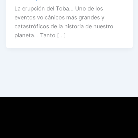
La erupción del Toba… Uno de los
eventos volcánicos más grandes y
catastróficos de la historia de nuestro
planeta… Tanto […]