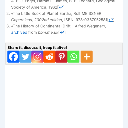
A. E. J. Engel, Harold L. James, B. F. Leonard, Geological
Society of America, 1962
[
↩
]
«The Little Book of Planet Earth», Rolf MEISSNER,
Copernicus, 2002nd edition
, ISBN: 978-0387952581
[
↩
]
«The History of Continental Drift – Alfred Wegener»,
archived
from
bbm.me.uk
[
↩
]
Share it, discuss it, keep it alive!