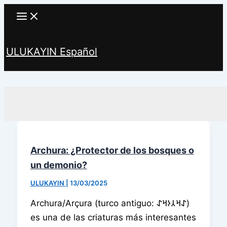
Ir
al
contenido
ULUKAYIN Español
Buscar
Archura: ¿Protector de los bosques o
un demonio?
ULUKAYIN
|
13/03/2025
Archura/Arçura (turco antiguo: 𐰀𐰺𐰲𐰆𐰺𐰀)
es una de las criaturas más interesantes