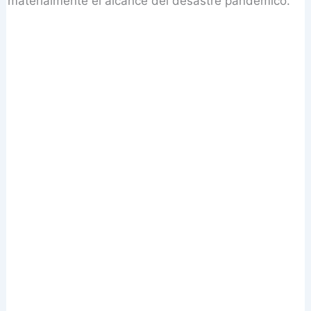
materialmente el alcance del desastre pandémico.