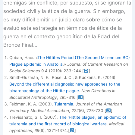
enemigas sin conflicto, por supuesto, si se ignoran la
sociedad civil y la ética de la guerra. Sin embargo,
es muy difícil emitir un juicio claro sobre cómo se
evaluó esta estrategia en términos de ética de la
guerra en el contexto geopolítico de la Edad del
Bronce Final…
Çoban, Hacı. «
The Hittites Period (The Second Millennium BC)
Plague Epidemic in Anatolia
.»
Journal of Current Research on
Social Sciences
9.4 (2019): 233-244.
[
]
Smith‐Guzmán, N. E., Rose, J. C., & Kuckens, K. (2016).
Beyond the differential diagnosis: new approaches to the
bioarchaeology of the Hittite plague
.
New Directions in
Biocultural Anthropology
, 295-316.
[
]
Feldman, K. A. (2003).
Tularemia
.
Journal of the American
Veterinary Medical Association
,
222
(6), 725-730.
[
]
Trevisanato, S. I. (2007).
The ‘Hittite plague’, an epidemic of
tularemia and the first record of biological warfare
.
Medical
hypotheses
,
69
(6), 1371-1374.
[
]