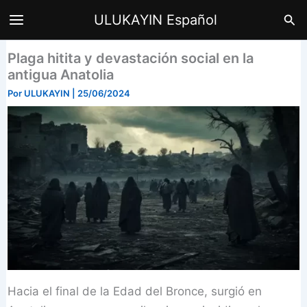
Ir
Bus
ULUKAYIN Español
al
contenido
Plaga hitita y devastación social en la
antigua Anatolia
Por
ULUKAYIN
|
25/06/2024
Hacia el final de la Edad del Bronce, surgió en