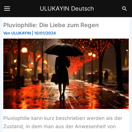
Zum
Suc
ULUKAYIN Deutsch
Inhalt
springen
Pluviophilie: Die Liebe zum Regen
Von
ULUKAYIN
|
10/01/2024
Pluviophilie kann kurz beschrieben werden als der
Zustand, in dem man aus der Anwesenheit von