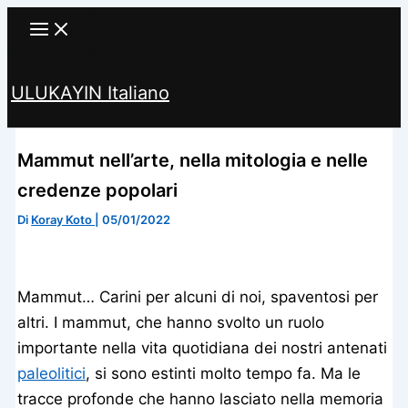
Vai
al
contenuto
ULUKAYIN Italiano
Cerca
Mammut nell’arte, nella mitologia e nelle
credenze popolari
Di
Koray Koto
|
05/01/2022
Mammut… Carini per alcuni di noi, spaventosi per
altri. I mammut, che hanno svolto un ruolo
importante nella vita quotidiana dei nostri antenati
paleolitici
, si sono estinti molto tempo fa. Ma le
tracce profonde che hanno lasciato nella memoria