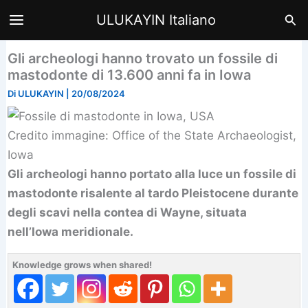
Vai
Cer
ULUKAYIN Italiano
al
contenuto
Gli archeologi hanno trovato un fossile di
mastodonte di 13.600 anni fa in Iowa
Di
ULUKAYIN
|
20/08/2024
Credito immagine: Office of the State Archaeologist,
Iowa
Gli archeologi hanno portato alla luce un fossile di
mastodonte risalente al tardo Pleistocene durante
degli scavi nella contea di Wayne, situata
nell’Iowa meridionale.
Knowledge grows when shared!