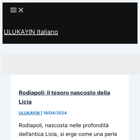
Vai
al
contenuto
ULUKAYIN Italiano
Cerca
Rodiapoli: il tesoro nascosto della
Licia
ULUKAYIN
|
19/04/2024
Rodiapoli, nascosta nelle profondità
dell’antica Licia, si erge come una perla