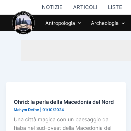
Vai
NOTIZIE
ARTICOLI
LISTE
al
contenuto
Antropologia
Archeologia
Ohrid: la perla della Macedonia del Nord
Mahym Defne
|
01/10/2024
Una città magica con un paesaggio da
fiaba nel sud-ovest della Macedonia del