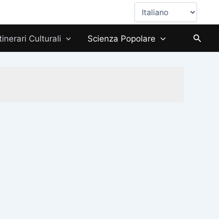
Scegli
una
lingua
Cerca
Itinerari Culturali
Scienza Popolare