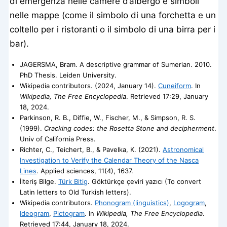
di emergenza nelle camere d’albergo e simboli
nelle mappe (come il simbolo di una forchetta e un
coltello per i ristoranti o il simbolo di una birra per i
bar).
JAGERSMA, Bram. A descriptive grammar of Sumerian. 2010.
PhD Thesis. Leiden University.
Wikipedia contributors. (2024, January 14).
Cuneiform
. In
Wikipedia, The Free Encyclopedia
. Retrieved 17:29, January
18, 2024.
Parkinson, R. B., Diffie, W., Fischer, M., & Simpson, R. S.
(1999).
Cracking codes: the Rosetta Stone and decipherment
.
Univ of California Press.
Richter, C., Teichert, B., & Pavelka, K. (2021).
Astronomical
Investigation to Verify the Calendar Theory of the Nasca
Lines
. Applied sciences, 11(4), 1637.
İlteriş Bilge.
Türk Bitig
. Göktürkçe çeviri yazıcı (To convert
Latin letters to Old Turkish letters).
Wikipedia contributors.
Phonogram (linguistics)
,
Logogram
,
Ideogram
,
Pictogram
. In
Wikipedia, The Free Encyclopedia
.
Retrieved 17:44, January 18, 2024.