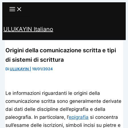
Vai
al
contenuto
ULUKAYIN Italiano
Cerca
Origini della comunicazione scritta e tipi
di sistemi di scrittura
Di
ULUKAYIN
|
19/01/2024
Le informazioni riguardanti le origini della
comunicazione scritta sono generalmente derivate
dai dati delle discipline dell’epigrafia e della
paleografia. In particolare, l’
epigrafia
si concentra
sull’esame delle iscrizioni, simboli incisi su pietre e