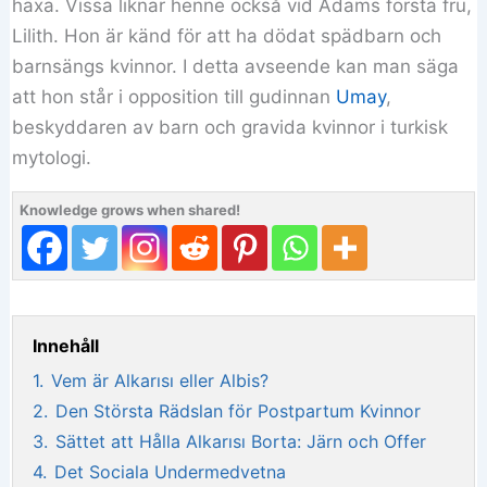
häxa. Vissa liknar henne också vid Adams första fru,
Lilith. Hon är känd för att ha dödat spädbarn och
barnsängs kvinnor. I detta avseende kan man säga
att hon står i opposition till gudinnan
Umay
,
beskyddaren av barn och gravida kvinnor i turkisk
mytologi.
Knowledge grows when shared!
Innehåll
1.
Vem är Alkarısı eller Albis?
2.
Den Största Rädslan för Postpartum Kvinnor
3.
Sättet att Hålla Alkarısı Borta: Järn och Offer
4.
Det Sociala Undermedvetna