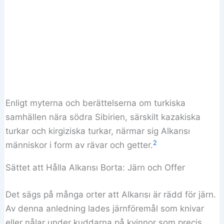
Enligt myterna och berättelserna om turkiska
samhällen nära södra Sibirien, särskilt kazakiska
turkar och kirgiziska turkar, närmar sig Alkarısı
2
människor i form av rävar och getter.
Sättet att Hålla Alkarısı Borta: Järn och Offer
Det sägs på många orter att Alkarısı är rädd för järn.
Av denna anledning lades järnföremål som knivar
eller nålar under kuddarna på kvinnor som precis