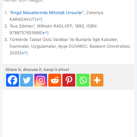
”
Kırgız Masallarında Mitolojik Unsurlar
”, Zekeriya
KARADAVUT
[
↩
]
”Aus Sibirien”, Wilhelm RADLOFF, 1893, ISBN:
9789757651666
[
↩
]
Türklerde Tabiat Üstü Varlıklar Ve Bunlarla İlgili Kabuller,
İnanmalar, Uygulamalar, Ayşe DUVARCI, Başkent Üniversitesi,
2005
[
↩
]
Share it, discuss it, keep it alive!