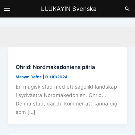
Hoppa
Sök
ULUKAYIN Svenska
till
innehåll
Ohrid: Nordmakedoniens pärla
Mahym Defne
|
01/10/2024
En magisk stad med ett sagolikt landskap
i sydvästra Nordmakedonien. Ohrid…
Denna stad, där du kommer att känna dig
som […]