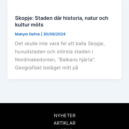
Skopje: Staden där historia, natur och
kultur möts
Mahym Defne
|
30/09/2024
Det skulle inte vara fel att kalla Skopje,
huvudstaden och största staden i
Nordmakedonien, ”Balkans hjärta”.
Geografiskt beläget mitt på
NYHETER
ARTIKLAR