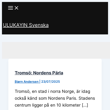
Hoppa
till
innehåll
ULUKAYIN Svenska
Sök
Tromsö: Nordens Pärla
Bjørn Andersen
|
23/07/2025
Tromsö, en stad i norra Norge, är idag
också känd som Nordens Paris. Stadens
centrum ligger på en 10 kilometer […]