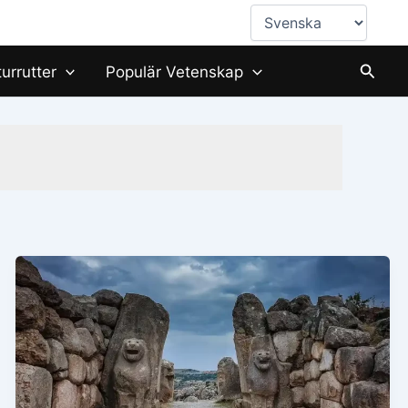
Välj
ett
språk
Sök
turrutter
Populär Vetenskap