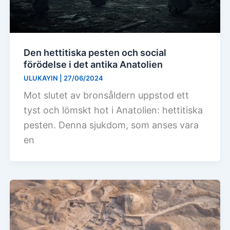
Den hettitiska pesten och social
förödelse i det antika Anatolien
ULUKAYIN
|
27/06/2024
Mot slutet av bronsåldern uppstod ett
tyst och lömskt hot i Anatolien: hettitiska
pesten. Denna sjukdom, som anses vara
en