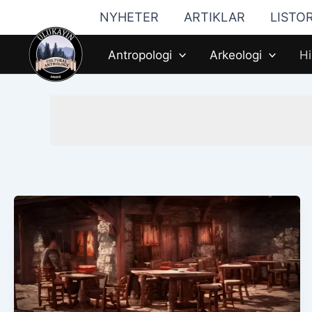
Hoppa
NYHETER
ARTIKLAR
LISTO
till
innehåll
Antropologi
Arkeologi
Hi