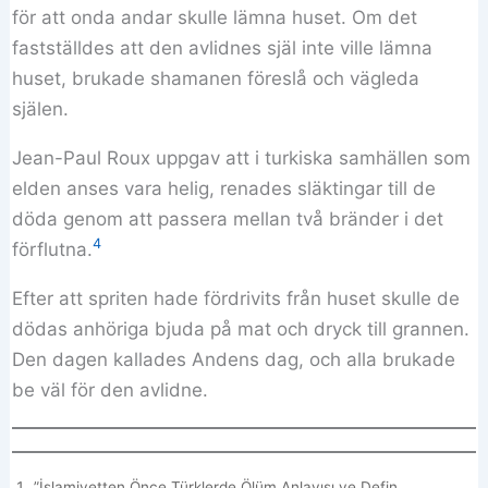
för att onda andar skulle lämna huset. Om det
fastställdes att den avlidnes själ inte ville lämna
huset, brukade shamanen föreslå och vägleda
själen.
Jean-Paul Roux uppgav att i turkiska samhällen som
elden anses vara helig, renades släktingar till de
döda genom att passera mellan två bränder i det
4
förflutna.
Efter att spriten hade fördrivits från huset skulle de
dödas anhöriga bjuda på mat och dryck till grannen.
Den dagen kallades Andens dag, och alla brukade
be väl för den avlidne.
”İslamiyetten Önce Türklerde Ölüm Anlayışı ve Defin