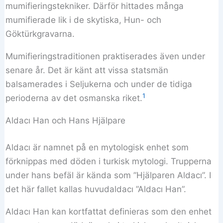
mumifieringstekniker. Därför hittades många
mumifierade lik i de skytiska, Hun- och
Göktürkgravarna.
Mumifieringstraditionen praktiserades även under
senare år. Det är känt att vissa statsmän
balsamerades i Seljukerna och under de tidiga
1
perioderna av det osmanska riket.
Aldacı Han och Hans Hjälpare
Aldacı är namnet på en mytologisk enhet som
förknippas med döden i turkisk mytologi. Trupperna
under hans befäl är kända som ”Hjälparen Aldacı”. I
det här fallet kallas huvudaldacı ”Aldacı Han”.
Aldacı Han kan kortfattat definieras som den enhet