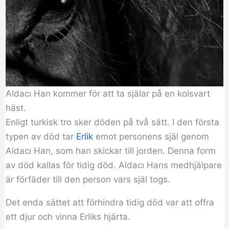
Aldacı Han kommer för att ta själar på en kolsvart
häst.
Enligt turkisk tro sker döden på två sätt. I den första
typen av död tar
Erlik
emot personens själ genom
Aldacı Han, som han skickar till jorden. Denna form
av död kallas för tidig död. Aldacı Hans medhjälpare
är förfäder till den person vars själ togs.
Det enda sättet att förhindra tidig död var att offra
ett djur och vinna Erliks hjärta.