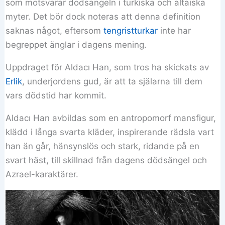
som motsvarar dödsängeln i turkiska och altaiska
myter. Det bör dock noteras att denna definition
saknas något, eftersom
tengristturkar
inte har
begreppet änglar i dagens mening.
Uppdraget för Aldacı Han, som tros ha skickats av
Erlik
, underjordens gud, är att ta själarna till dem
vars dödstid har kommit.
Aldacı Han avbildas som en antropomorf mansfigur,
klädd i långa svarta kläder, inspirerande rädsla vart
han än går, hänsynslös och stark, ridande på en
svart häst, till skillnad från dagens dödsängel och
Azrael-karaktärer.