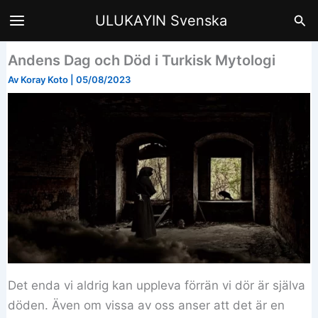
Hoppa
Sök
ULUKAYIN Svenska
till
innehåll
Andens Dag och Död i Turkisk Mytologi
Av
Koray Koto
|
05/08/2023
Det enda vi aldrig kan uppleva förrän vi dör är själva
döden. Även om vissa av oss anser att det är en