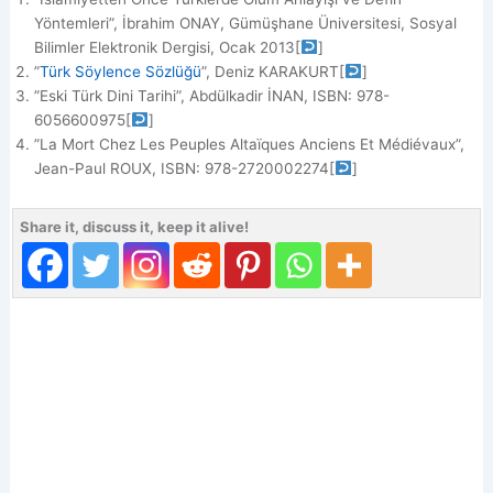
Yöntemleri”, İbrahim ONAY, Gümüşhane Üniversitesi, Sosyal
Bilimler Elektronik Dergisi, Ocak 2013
[
]
”
Türk Söylence Sözlüğü
”, Deniz KARAKURT
[
]
”Eski Türk Dini Tarihi”, Abdülkadir İNAN, ISBN: 978-
6056600975
[
]
”La Mort Chez Les Peuples Altaïques Anciens Et Médiévaux”,
Jean-Paul ROUX, ISBN: ‎978-2720002274
[
]
Share it, discuss it, keep it alive!