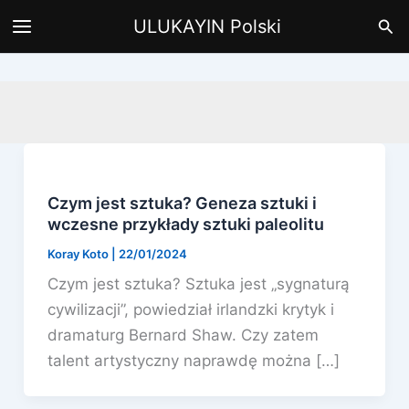
Przejdź
Szu
ULUKAYIN Polski
do
treści
Czym jest sztuka? Geneza sztuki i
wczesne przykłady sztuki paleolitu
Koray Koto
|
22/01/2024
Czym jest sztuka? Sztuka jest „sygnaturą
cywilizacji”, powiedział irlandzki krytyk i
dramaturg Bernard Shaw. Czy zatem
talent artystyczny naprawdę można […]