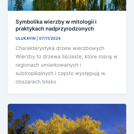
Symbolika wierzby w mitologii i
praktykach nadprzyrodzonych
ULUKAYIN
|
07/11/2024
Charakterystyka drzew wierzbowych
Wierzby to drzewa liściaste, które rosną w
regionach umiarkowanych i
subtropikalnych i często występują w
obszarach blisko