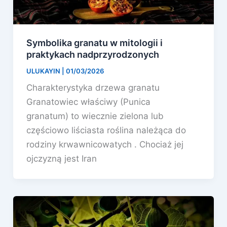
Symbolika granatu w mitologii i
praktykach nadprzyrodzonych
ULUKAYIN
|
01/03/2026
Charakterystyka drzewa granatu
Granatowiec właściwy (Punica
granatum) to wiecznie zielona lub
częściowo liściasta roślina należąca do
rodziny krwawnicowatych . Chociaż jej
ojczyzną jest Iran