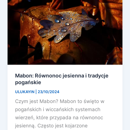
Mabon: Równonoc jesienna i tradycje
pogańskie
ULUKAYIN
|
23/10/2024
Czym jest Mabon? Mabon to święto w
pogańskich i wiccańskich systemach
wierzeń, które przypada na równonoc
jesienną. Często jest kojarzone