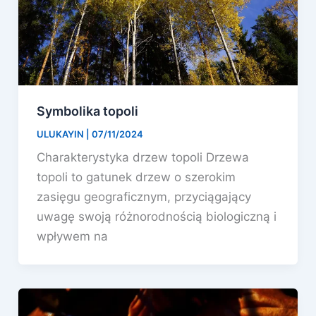
Symbolika topoli
ULUKAYIN
|
07/11/2024
Charakterystyka drzew topoli Drzewa
topoli to gatunek drzew o szerokim
zasięgu geograficznym, przyciągający
uwagę swoją różnorodnością biologiczną i
wpływem na