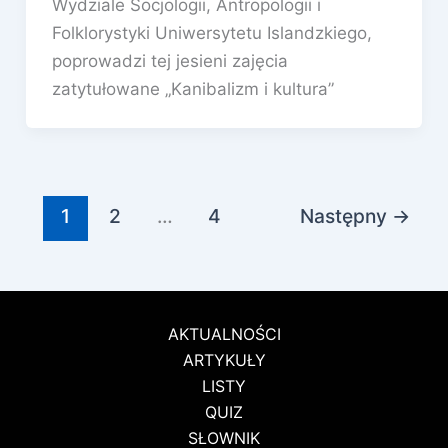
Wydziale Socjologii, Antropologii i
Folklorystyki Uniwersytetu Islandzkiego,
poprowadzi tej jesieni zajęcia
zatytułowane „Kanibalizm i kultura”
1
2
…
4
Następny
→
AKTUALNOŚCI
ARTYKUŁY
LISTY
QUIZ
SŁOWNIK