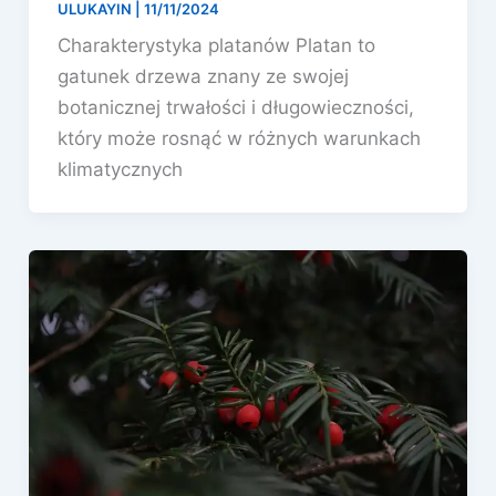
ULUKAYIN
|
11/11/2024
Charakterystyka platanów Platan to
gatunek drzewa znany ze swojej
botanicznej trwałości i długowieczności,
który może rosnąć w różnych warunkach
klimatycznych