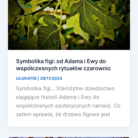
Symbolika figi: od Adama i Ewy do
współczesnych rytuałów czarownic
ULUKAYIN
|
29/11/2024
Symbolika figi… Starożytne dziedzictwo
sięgające historii Adama i Ewy do
współczesnych ezoterycznych narracji. Co
zatem sprawia, że ​​drzewo figowe jest