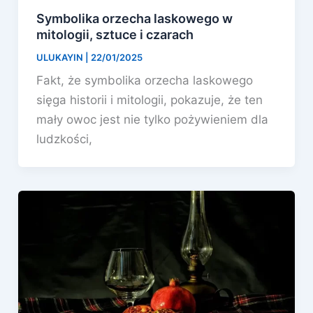
Symbolika orzecha laskowego w
mitologii, sztuce i czarach
ULUKAYIN
|
22/01/2025
Fakt, że symbolika orzecha laskowego
sięga historii i mitologii, pokazuje, że ten
mały owoc jest nie tylko pożywieniem dla
ludzkości,