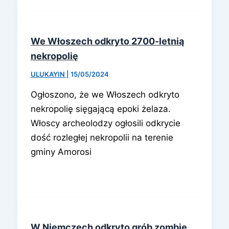
We Włoszech odkryto 2700-letnią
nekropolię
ULUKAYIN
|
15/05/2024
Ogłoszono, że we Włoszech odkryto
nekropolię sięgającą epoki żelaza.
Włoscy archeolodzy ogłosili odkrycie
dość rozległej nekropolii na terenie
gminy Amorosi
W Niemczech odkryto grób zombie