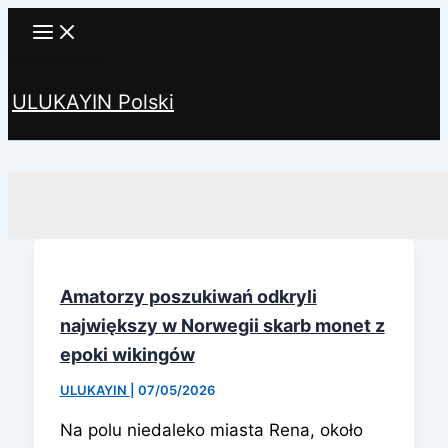
Przejdź
do
treści
ULUKAYIN Polski
Szukaj
Amatorzy poszukiwań odkryli
największy w Norwegii skarb monet z
epoki wikingów
ULUKAYIN
|
07/05/2026
Na polu niedaleko miasta Rena, około