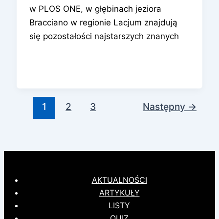
w PLOS ONE, w głębinach jeziora
Bracciano w regionie Lacjum znajdują
się pozostałości najstarszych znanych
1
2
3
Następny
→
AKTUALNOŚCI
ARTYKUŁY
LISTY
QUIZ