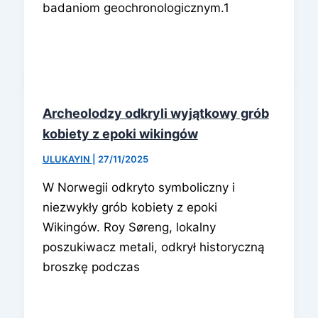
badaniom geochronologicznym.1
Archeolodzy odkryli wyjątkowy grób
kobiety z epoki wikingów
ULUKAYIN
|
27/11/2025
W Norwegii odkryto symboliczny i
niezwykły grób kobiety z epoki
Wikingów. Roy Søreng, lokalny
poszukiwacz metali, odkrył historyczną
broszkę podczas