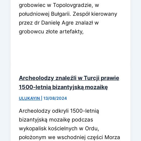
grobowiec w Topolovgradzie, w
południowej Bułgarii. Zespół kierowany
przez dr Danielę Agre znalazł w
grobowcu złote artefakty,
Archeolodzy znaleźli w Turcji prawie
1500-letnią bizantyjską mozaikę
ULUKAYIN
|
13/08/2024
Archeolodzy odkryli 1500-letnią
bizantyjską mozaikę podczas
wykopalisk kościelnych w Ordu,
położonym we wschodniej części Morza