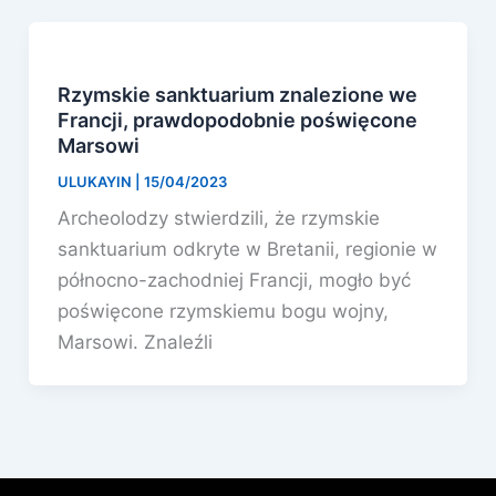
Rzymskie sanktuarium znalezione we
Francji, prawdopodobnie poświęcone
Marsowi
ULUKAYIN
|
15/04/2023
Archeolodzy stwierdzili, że rzymskie
sanktuarium odkryte w Bretanii, regionie w
północno-zachodniej Francji, mogło być
poświęcone rzymskiemu bogu wojny,
Marsowi. Znaleźli