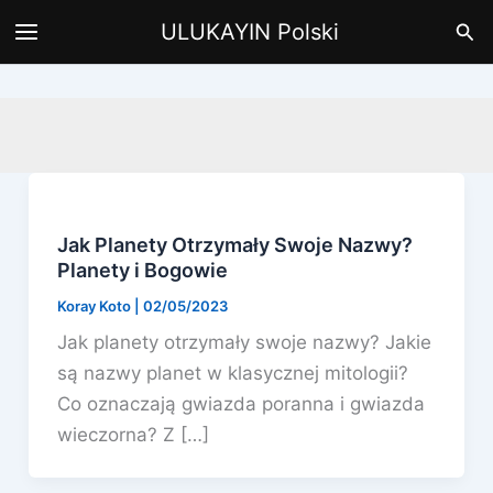
Przejdź
Szu
ULUKAYIN Polski
do
treści
Jak Planety Otrzymały Swoje Nazwy?
Planety i Bogowie
Koray Koto
|
02/05/2023
Jak planety otrzymały swoje nazwy? Jakie
są nazwy planet w klasycznej mitologii?
Co oznaczają gwiazda poranna i gwiazda
wieczorna? Z […]