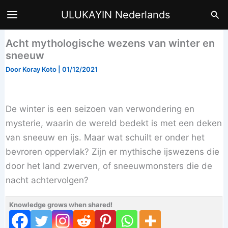
Ga
Zoe
ULUKAYIN Nederlands
naar
de
Acht mythologische wezens van winter en
inhoud
sneeuw
Door
Koray Koto
|
01/12/2021
De winter is een seizoen van verwondering en
mysterie, waarin de wereld bedekt is met een deken
van sneeuw en ijs. Maar wat schuilt er onder het
bevroren oppervlak? Zijn er mythische ijswezens die
door het land zwerven, of sneeuwmonsters die de
nacht achtervolgen?
Knowledge grows when shared!