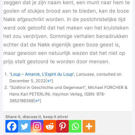
zeggen dat je zijn naam kent, een munt naar hem te
gooien of stukjes brood aan te bieden, kan de boze
Nøkk afgeschrikt worden. In de postchristelijke tijd
werd ook geloofd dat het maken van het kruisteken
het zou verdrijven. Sommige verhalen benadrukken
echter dat de Nøkk eigenlijk geen boze geest is,
maar gewoon een natuurlijk wezen dat het niet op
prijs stelt gestoord te worden door mensen.
“
Loup – Amarok, L’Esprit du Loup
“,
Larousse
, consulted on
December 5, 2022
[
↩
]
“Südtirol in Geschichte und Gegenwart”, Michael FORCHER &
Hans Karl PETERLINI, Haymon Verlag, ISBN: 978-
3852186368
[
↩
]
Share it, discuss it, keep it alive!