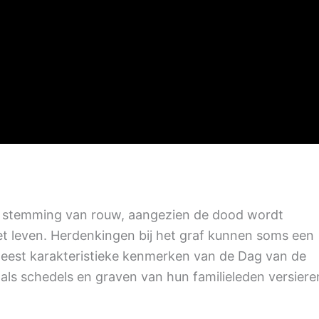
en stemming van rouw, aangezien de dood wordt
et leven. Herdenkingen bij het graf kunnen soms een
 meest karakteristieke kenmerken van de Dag van de
ls schedels en graven van hun familieleden versiere