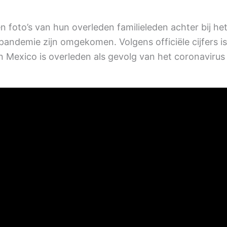
 foto’s van hun overleden familieleden achter bij he
pandemie zijn omgekomen. Volgens officiële cijfers is
 Mexico is overleden als gevolg van het coronavirus