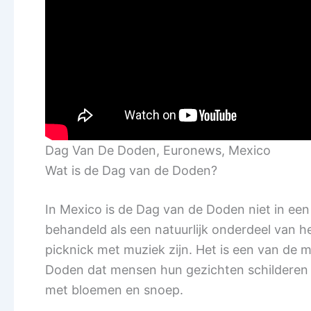
Dag Van De Doden, Euronews, Mexico
Wat is de Dag van de Doden?
In Mexico is de Dag van de Doden niet in e
behandeld als een natuurlijk onderdeel van h
picknick met muziek zijn. Het is een van de
Doden dat mensen hun gezichten schilderen a
met bloemen en snoep.