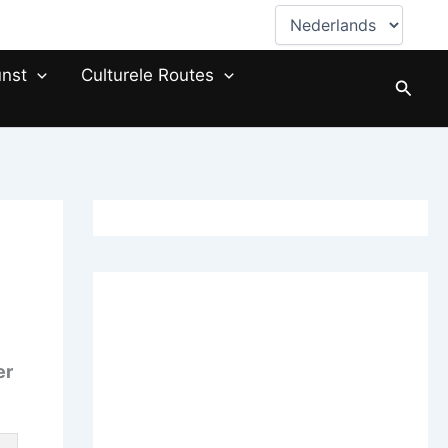
Kies
een
taal
nst
Culturele Routes
Zoeke
er