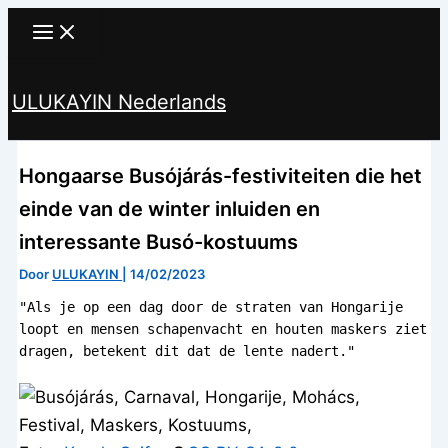
Ga
naar
de
ULUKAYIN Nederlands
inhoud
Zoeken
Hongaarse Busójárás-festiviteiten die het
einde van de winter inluiden en
interessante Busó-kostuums
Door
ULUKAYIN
|
14/02/2023
"Als je op een dag door de straten van Hongarije 
loopt en mensen schapenvacht en houten maskers ziet 
dragen, betekent dit dat de lente nadert."