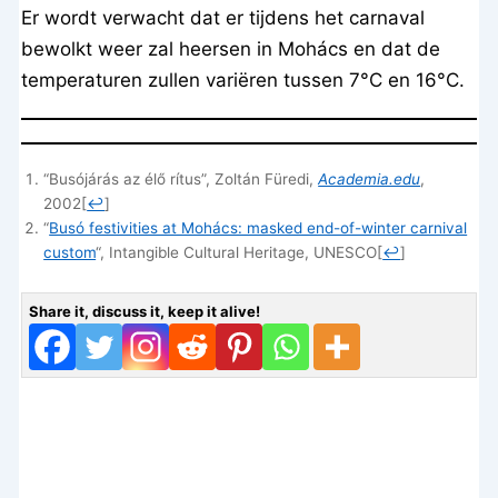
Er wordt verwacht dat er tijdens het carnaval
bewolkt weer zal heersen in Mohács en dat de
temperaturen zullen variëren tussen 7°C en 16°C.
“Busójárás az élő rítus”, Zoltán Füredi,
Academia.edu
,
2002
[
↩
]
“
Busó festivities at Mohács: masked end-of-winter carnival
custom
“, Intangible Cultural Heritage, UNESCO
[
↩
]
Share it, discuss it, keep it alive!