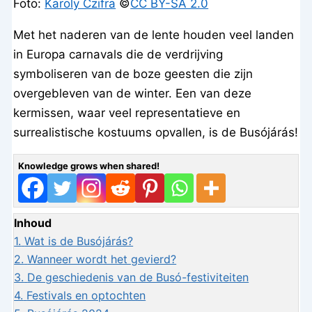
Foto:
Karoly Czifra
©️
CC BY-SA 2.0
Met het naderen van de lente houden veel landen
in Europa carnavals die de verdrijving
symboliseren van de boze geesten die zijn
overgebleven van de winter. Een van deze
kermissen, waar veel representatieve en
surrealistische kostuums opvallen, is de Busójárás!
Knowledge grows when shared!
Inhoud
1.
Wat is de Busójárás?
2.
Wanneer wordt het gevierd?
3.
De geschiedenis van de Busó-festiviteiten
4.
Festivals en optochten