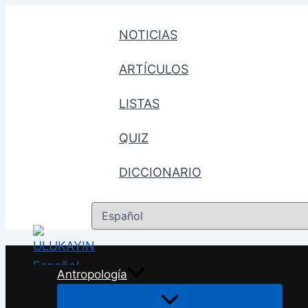
Ir
al
NOTICIAS
contenido
ARTÍCULOS
LISTAS
QUIZ
DICCIONARIO
Elegir
un
idioma
Antropología