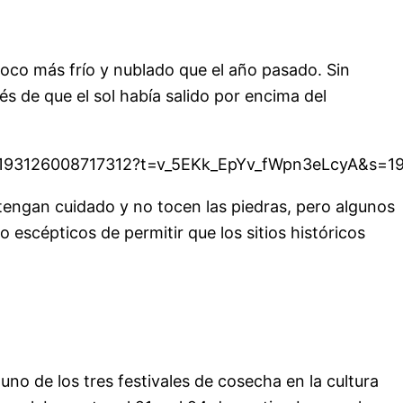
 poco más frío y nublado que el año pasado. Sin
s de que el sol había salido por encima del
73193126008717312?t=v_5EKk_EpYv_fWpn3eLcyA&s=1
 tengan cuidado y no tocen las piedras, pero algunos
o escépticos de permitir que los sitios históricos
no de los tres festivales de cosecha en la cultura