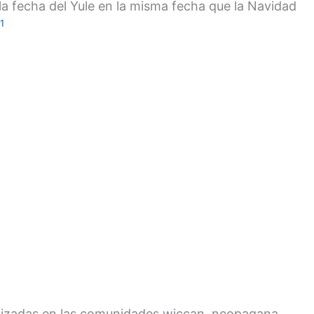
la fecha del Yule en la misma fecha que la Navidad
1
calizadas en las comunidades wiccan, neopagana,