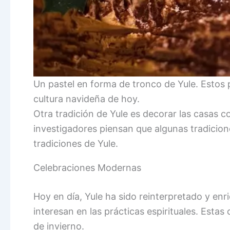
Un pastel en forma de tronco de Yule. Estos 
cultura navideña de hoy.
Otra tradición de Yule es decorar las casas
investigadores piensan que algunas tradicio
tradiciones de Yule.
Celebraciones Modernas
Hoy en día, Yule ha sido reinterpretado y en
interesan en las prácticas espirituales. Estas
de invierno.