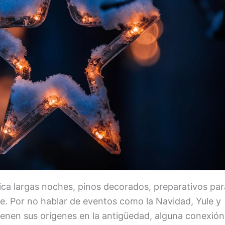
fica largas noches, pinos decorados, preparativos par
te. Por no hablar de eventos como la Navidad, Yule y
ienen sus orígenes en la antigüedad, alguna conexión