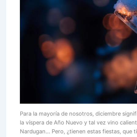
Para la mayoría de nosotros, diciembre signi
la víspera de Año Nuevo y tal vez vino calien
Nardugan… Pero, ¿tienen estas fiestas, que t