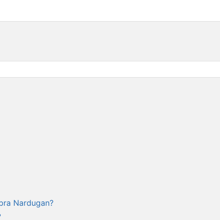
bra Nardugan?
?