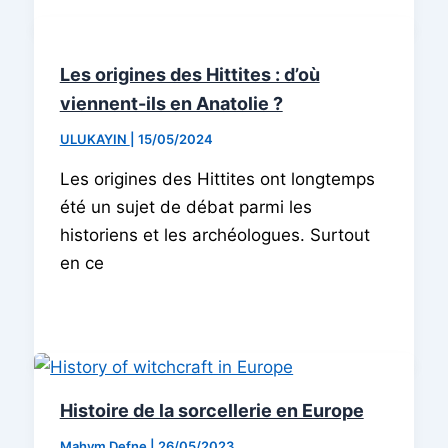
Les origines des Hittites : d’où
viennent-ils en Anatolie ?
ULUKAYIN
|
15/05/2024
Les origines des Hittites ont longtemps
été un sujet de débat parmi les
historiens et les archéologues. Surtout
en ce
Histoire de la sorcellerie en Europe
Mahym Defne
|
26/05/2023