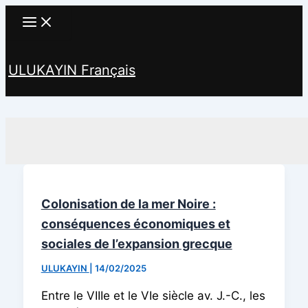
Aller
au
contenu
ULUKAYIN Français
Rechercher
Colonisation de la mer Noire :
conséquences économiques et
sociales de l’expansion grecque
ULUKAYIN
|
14/02/2025
Entre le VIIIe et le VIe siècle av. J.-C., les