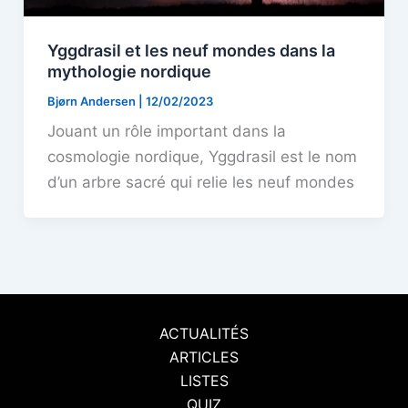
Yggdrasil et les neuf mondes dans la
mythologie nordique
Bjørn Andersen
|
12/02/2023
Jouant un rôle important dans la
cosmologie nordique, Yggdrasil est le nom
d’un arbre sacré qui relie les neuf mondes
ACTUALITÉS
ARTICLES
LISTES
QUIZ