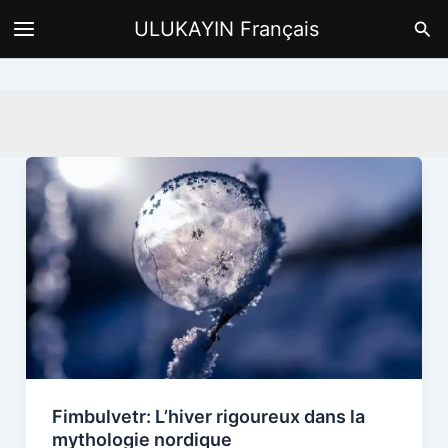
Aller
Rec
ULUKAYIN Français
au
contenu
Fimbulvetr: L’hiver rigoureux dans la
mythologie nordique