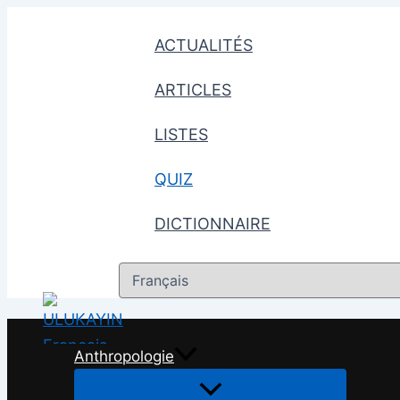
Aller
au
ACTUALITÉS
contenu
ARTICLES
LISTES
QUIZ
DICTIONNAIRE
Choisir
une
langue
Anthropologie