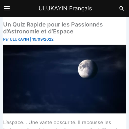
Aller
Rec
ULUKAYIN Français
au
contenu
Un Quiz Rapide pour les Passionnés
d’Astronomie et d’Espace
Par
ULUKAYIN
|
19/09/2022
L’espace… Une vaste obscurité. Il repousse les