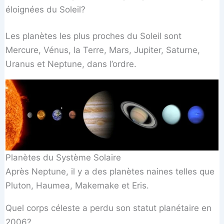
éloignées du Soleil?
Les planètes les plus proches du Soleil sont
Mercure, Vénus, la Terre, Mars, Jupiter, Saturne,
Uranus et Neptune, dans l’ordre.
Planètes du Système Solaire
Après Neptune, il y a des planètes naines telles que
Pluton, Haumea, Makemake et Eris.
Quel corps céleste a perdu son statut planétaire en
2006?