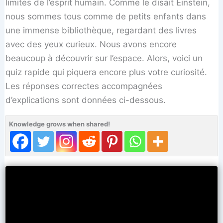
limites de l’esprit humain. Comme le disait Einstein,
nous sommes tous comme de petits enfants dans
une immense bibliothèque, regardant des livres
avec des yeux curieux. Nous avons encore
beaucoup à découvrir sur l’espace. Alors, voici un
quiz rapide qui piquera encore plus votre curiosité.
Les réponses correctes accompagnées
d’explications sont données ci-dessous.
Knowledge grows when shared!