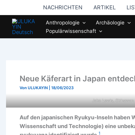
Zum
NACHRICHTEN
ARTIKEL
LI
Inhalt
springen
Anthropologie
Archäologie
Populärwissenschaft
Neue Käferart in Japan entde
Von
ULUKAYIN
|
18/06/2023
Jake Lewis, Okinawan 
Auf den japanischen Ryukyu-Inseln haben Wi
Wissenschaft und Technologie) eine unbeka
1
ryukyuana
identifiziert wurde.