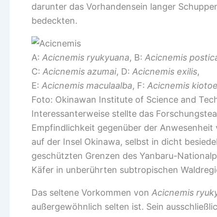
darunter das Vorhandensein langer Schuppen 
bedeckten.
A:
Acicnemis ryukyuana
, B:
Acicnemis postic
C:
Acicnemis azumai
, D:
Acicnemis exilis
,
E:
Acicnemis maculaalba
, F:
Acicnemis kiotoe
Foto: Okinawan Institute of Science and Tec
Interessanterweise stellte das Forschungste
Empfindlichkeit gegenüber der Anwesenheit v
auf der Insel Okinawa, selbst in dicht besied
geschützten Grenzen des Yanbaru-Nationalpa
Käfer in unberührten subtropischen Waldregio
Das seltene Vorkommen von
Acicnemis ryuk
außergewöhnlich selten ist. Sein ausschließ