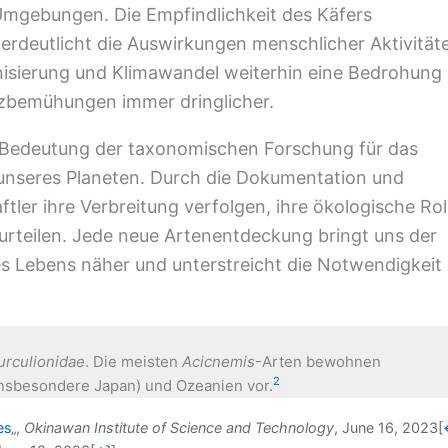
Umgebungen. Die Empfindlichkeit des Käfers
deutlicht die Auswirkungen menschlicher Aktivität
nisierung und Klimawandel weiterhin eine Bedrohung
utzbemühungen immer dringlicher.
e Bedeutung der taxonomischen Forschung für das
unseres Planeten. Durch die Dokumentation und
tler ihre Verbreitung verfolgen, ihre ökologische Rol
urteilen. Jede neue Artenentdeckung bringt uns der
s Lebens näher und unterstreicht die Notwendigkeit
urculionidae
. Die meisten
Acicnemis
-Arten bewohnen
2
nsbesondere Japan) und Ozeanien vor.
es
„,
Okinawan Institute of Science and Technology
, June 16, 2023
[