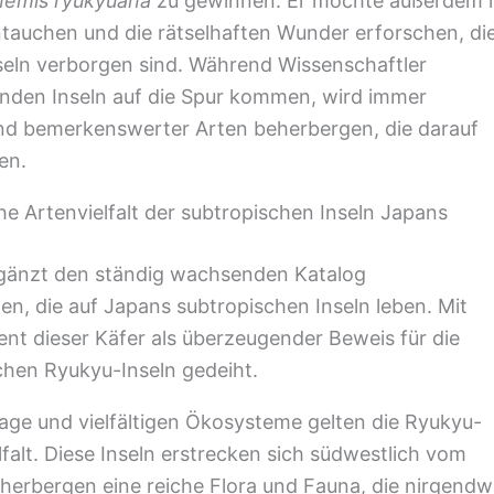
nemis ryukyuana
zu gewinnen. Er möchte außerdem 
intauchen und die rätselhaften Wunder erforschen, di
eln verborgen sind. Während Wissenschaftler
enden Inseln auf die Spur kommen, wird immer
 und bemerkenswerter Arten beherbergen, die darauf
en.
che Artenvielfalt der subtropischen Inseln Japans
gänzt den ständig wachsenden Katalog
n, die auf Japans subtropischen Inseln leben. Mit
nt dieser Käfer als überzeugender Beweis für die
schen Ryukyu-Inseln gedeiht.
Lage und vielfältigen Ökosysteme gelten die Ryukyu-
lfalt. Diese Inseln erstrecken sich südwestlich vom
herbergen eine reiche Flora und Fauna, die nirgend