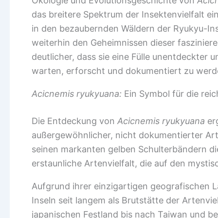
Ökologie und Evolutionsgeschichte von
Acic
das breitere Spektrum der Insektenvielfalt e
in den bezaubernden Wäldern der Ryukyu-Ins
weiterhin den Geheimnissen dieser faszinier
deutlicher, dass sie eine Fülle unentdeckter
warten, erforscht und dokumentiert zu werd
Acicnemis ryukyuana:
Ein Symbol für die rei
Die Entdeckung von
Acicnemis ryukyuana
er
außergewöhnlicher, nicht dokumentierter Arte
seinen markanten gelben Schulterbändern die
erstaunliche Artenvielfalt, die auf den mysti
Aufgrund ihrer einzigartigen geografischen 
Inseln seit langem als Brutstätte der Artenvie
japanischen Festland bis nach Taiwan und be