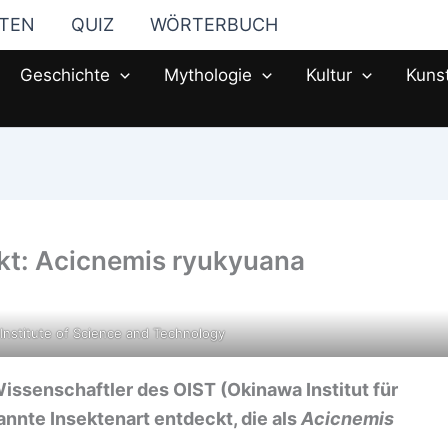
STEN
QUIZ
WÖRTERBUCH
Geschichte
Mythologie
Kultur
Kuns
ckt: Acicnemis ryukyuana
Institute of Science and Technology
ssenschaftler des OIST (Okinawa Institut für
nnte Insektenart entdeckt, die als
Acicnemis