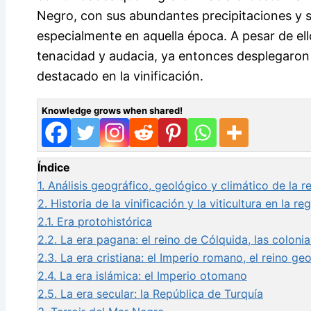
Negro, con sus abundantes precipitaciones y 
especialmente en aquella época. A pesar de ell
tenacidad y audacia, ya entonces desplegaron 
destacado en la vinificación.
Knowledge grows when shared!
Índice
1.
Análisis geográfico, geológico y climático de la r
2.
Historia de la vinificación y la viticultura en la r
2.1.
Era protohistórica
2.2.
La era pagana: el reino de Cólquida, las coloni
2.3.
La era cristiana: el Imperio romano, el reino g
2.4.
La era islámica: el Imperio otomano
2.5.
La era secular: la República de Turquía