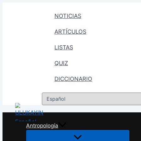
Ir
al
NOTICIAS
contenido
ARTÍCULOS
LISTAS
QUIZ
DICCIONARIO
Elegir
un
idioma
Antropología