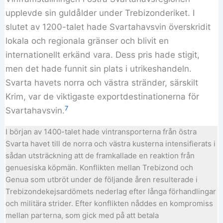
upplevde sin guldålder under Trebizonderiket. I
slutet av 1200-talet hade Svartahavsvin överskridit
lokala och regionala gränser och blivit en
internationellt erkänd vara. Dess pris hade stigit,
men det hade funnit sin plats i utrikeshandeln.
Svarta havets norra och västra stränder, särskilt
Krim, var de viktigaste exportdestinationerna för
7
Svartahavsvin.
I början av 1400-talet hade vintransporterna från östra
Svarta havet till de norra och västra kusterna intensifierats i
sådan utsträckning att de framkallade en reaktion från
genuesiska köpmän. Konflikten mellan Trebizond och
Genua som utbröt under de följande åren resulterade i
Trebizondekejsardömets nederlag efter långa förhandlingar
och militära strider. Efter konflikten nåddes en kompromiss
mellan parterna, som gick med på att betala