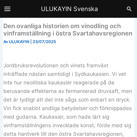
Hoppa
Sök
ULUKAYIN Svenska
till
innehåll
Den ovanliga historien om vinodling och
vinframställning i östra Svartahavsregionen
Av
ULUKAYIN
|
23/07/2025
Jordbruksrevolutionen och vinets framväxt
inträffade nästan samtidigt i Sydkaukasien. Vi vet
inte hur neolitiska kaukasier reagerade på de
berusande effekterna av fermenterad druvsaft, men
det är tydligt att det inte sågs som enbart en dryck.
Vin fick snabbt andliga betydelser och förknippades
med gudarna. Kaukasier, som hade lärt sig
vinframställningens invecklade konst, förde med sig
detta hantverk till den östra Svartahavsregionen,