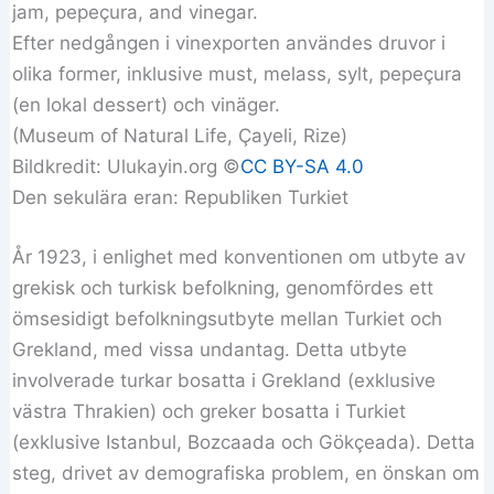
Efter nedgången i vinexporten användes druvor i
olika former, inklusive must, melass, sylt, pepeçura
(en lokal dessert) och vinäger.
(Museum of Natural Life, Çayeli, Rize)
Bildkredit: Ulukayin.org ©️
CC BY-SA 4.0
Den sekulära eran: Republiken Turkiet
År 1923, i enlighet med konventionen om utbyte av
grekisk och turkisk befolkning, genomfördes ett
ömsesidigt befolkningsutbyte mellan Turkiet och
Grekland, med vissa undantag. Detta utbyte
involverade turkar bosatta i Grekland (exklusive
västra Thrakien) och greker bosatta i Turkiet
(exklusive Istanbul, Bozcaada och Gökçeada). Detta
steg, drivet av demografiska problem, en önskan om