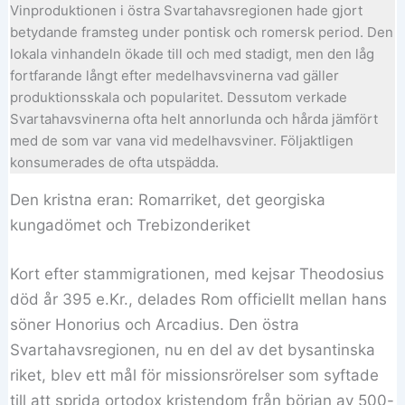
Vinproduktionen i östra Svartahavsregionen hade gjort
betydande framsteg under pontisk och romersk period. Den
lokala vinhandeln ökade till och med stadigt, men den låg
fortfarande långt efter medelhavsvinerna vad gäller
produktionsskala och popularitet. Dessutom verkade
Svartahavsvinerna ofta helt annorlunda och hårda jämfört
med de som var vana vid medelhavsviner. Följaktligen
konsumerades de ofta utspädda.
Den kristna eran: Romarriket, det georgiska
kungadömet och Trebizonderiket
Kort efter stammigrationen, med kejsar Theodosius
död år 395 e.Kr., delades Rom officiellt mellan hans
söner Honorius och Arcadius. Den östra
Svartahavsregionen, nu en del av det bysantinska
riket, blev ett mål för missionsrörelser som syftade
till att sprida ortodox kristendom från början av 500-