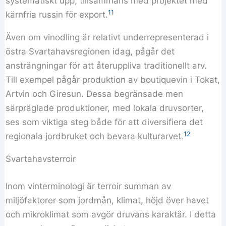
systematiskt upp, tillsammans med projektet med
11
kärnfria russin för export.
Även om vinodling är relativt underrepresenterad i
östra Svartahavsregionen idag, pågår det
ansträngningar för att återuppliva traditionellt arv.
Till exempel pågår produktion av boutiquevin i Tokat,
Artvin och Giresun. Dessa begränsade men
särpräglade produktioner, med lokala druvsorter,
ses som viktiga steg både för att diversifiera det
12
regionala jordbruket och bevara kulturarvet.
Svartahavsterroir
Inom vinterminologi är terroir summan av
miljöfaktorer som jordmån, klimat, höjd över havet
och mikroklimat som avgör druvans karaktär. I detta