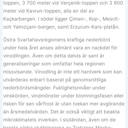
toppen, 3 700 meter vid Verçenik-toppen och 3 900
meter vid Kavrun-toppen, alla en del av
Kaçkarbergen. I söder ligger Çimen-, Kop-, Mescit-
och Yalnızçam-bergen, samt Erzurum-Kars-platån.
Östra Svartahavsregionens kraftiga nederbörd
under hela året anses allmänt vara en nackdel för
vinodlingen. Även om detta delvis är sant är
generaliseringar som omfattar hela regionen
missvisande. Vinodling är inte ett hantverk som kan
utvärderas enbart baserat på genomsnittliga
nederbördsmängder. Fuktighetsnivåer under
vinskörden, vindmönster under blomningsfasen eller
risken för sen vårfrost är utan tvekan mer avgörande
än årsmedelvärden. Det är också viktigt att beakta
mikroklimatets inverkan. I slutändan, även om de
branta södra sluttningarna av Trabzons Maçka-