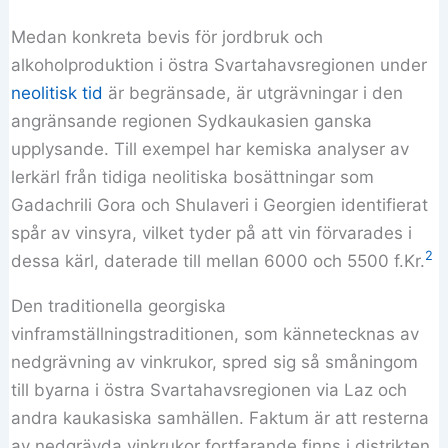
Medan konkreta bevis för jordbruk och
alkoholproduktion i östra Svartahavsregionen under
neolitisk tid
är begränsade, är utgrävningar i den
angränsande regionen Sydkaukasien ganska
upplysande. Till exempel har kemiska analyser av
lerkärl från tidiga neolitiska bosättningar som
Gadachrili Gora och Shulaveri i Georgien identifierat
spår av vinsyra, vilket tyder på att vin förvarades i
2
dessa kärl, daterade till mellan 6000 och 5500 f.Kr.
Den traditionella georgiska
vinframställningstraditionen, som kännetecknas av
nedgrävning av vinkrukor, spred sig så småningom
till byarna i östra Svartahavsregionen via Laz och
andra kaukasiska samhällen. Faktum är att resterna
av nedgrävda vinkrukor fortfarande finns i distrikten