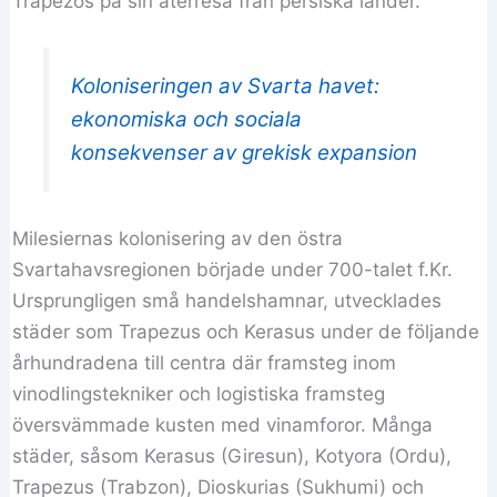
Trapezos på sin återresa från persiska länder.
Koloniseringen av Svarta havet:
ekonomiska och sociala
konsekvenser av grekisk expansion
Milesiernas kolonisering av den östra
Svartahavsregionen började under 700-talet f.Kr.
Ursprungligen små handelshamnar, utvecklades
städer som Trapezus och Kerasus under de följande
århundradena till centra där framsteg inom
vinodlingstekniker och logistiska framsteg
översvämmade kusten med vinamforor. Många
städer, såsom Kerasus (Giresun), Kotyora (Ordu),
Trapezus (Trabzon), Dioskurias (Sukhumi) och