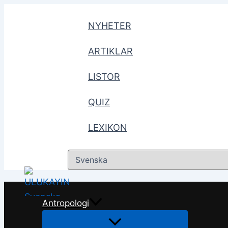
Hoppa
till
NYHETER
innehåll
ARTIKLAR
LISTOR
QUIZ
LEXIKON
Välj
ett
språk
Antropologi