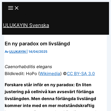
Hoppa
till
innehåll
ULUKAYIN Svenska
Sök
En ny paradox om livslängd
Av
ULUKAYIN
|
14/04/2025
Caenorhabditis elegans
Bildkredit: HoPo (
Wikimedia
) ©️
CC BY-SA 3.0
Forskare står inför en ny paradox: En liten
justering på cellnivå kan avsevärt förlänga
livslängden. Men denna förlängda livslängd
kommer inte med en mer motståndskraftig