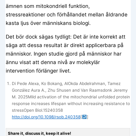
ämnen som mitokondriell funktion,
stressreaktioner och förhållandet mellan åldrande
kasta ljus över människans biologi.
Det bör dock sägas tydligt: ​​Det är inte korrekt att
säga att dessa resultat är direkt applicerbara på
människor. Ingen studie gjord på människor har
ännu visat att denna nivå av molekylär
intervention förlänger livet.
Di Pede Alexa, Ko Bokang, AlOkda Abdelrahman, Tamez
González Aura A., Zhu Shusen and Van Raamsdonk Jeremy
M. 2025Mild activation of the mitochondrial unfolded protein
response increases lifespan without increasing resistance to
stressOpen Biol.15240358
http://doi.org/10.1098/rsob.240358
[
]
Share it, discuss it, keep it alive!