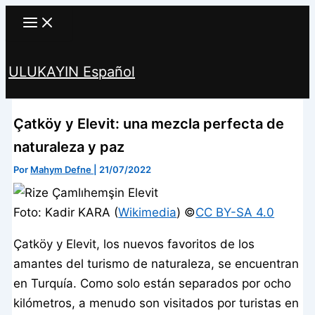
Ir
al
contenido
ULUKAYIN Español
Buscar
Çatköy y Elevit: una mezcla perfecta de
naturaleza y paz
Por
Mahym Defne
|
21/07/2022
Foto: Kadir KARA (
Wikimedia
) ©️
CC BY-SA 4.0
Çatköy y Elevit, los nuevos favoritos de los
amantes del turismo de naturaleza, se encuentran
en Turquía. Como solo están separados por ocho
kilómetros, a menudo son visitados por turistas en