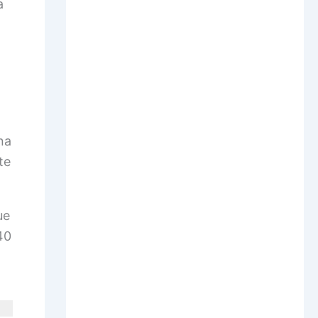
a
na
te
ue
40