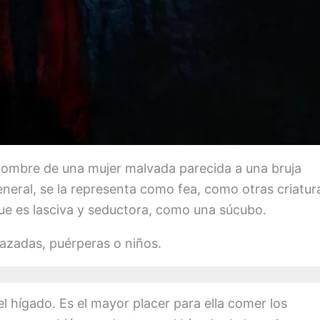
 nombre de una mujer malvada parecida a una bruja
general, se la representa como fea, como otras criatur
ue es lasciva y seductora, como una súcubo.
razadas, puérperas o niños.
 el hígado. Es el mayor placer para ella comer los