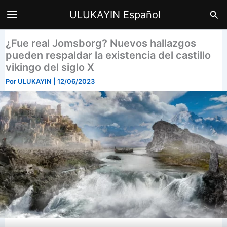
Ir
Bus
ULUKAYIN Español
al
contenido
¿Fue real Jomsborg? Nuevos hallazgos
pueden respaldar la existencia del castillo
vikingo del siglo X
Por
ULUKAYIN
|
12/06/2023