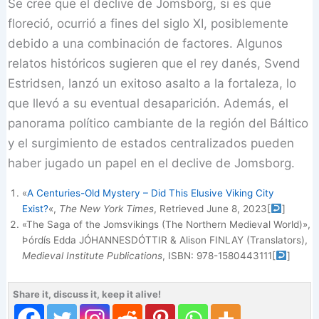
Se cree que el declive de Jomsborg, si es que
floreció, ocurrió a fines del siglo XI, posiblemente
debido a una combinación de factores. Algunos
relatos históricos sugieren que el rey danés, Svend
Estridsen, lanzó un exitoso asalto a la fortaleza, lo
que llevó a su eventual desaparición. Además, el
panorama político cambiante de la región del Báltico
y el surgimiento de estados centralizados pueden
haber jugado un papel en el declive de Jomsborg.
«
A Centuries-Old Mystery – Did This Elusive Viking City
Exist?
«,
The New York Times
, Retrieved June 8, 2023
[
]
«The Saga of the Jomsvikings (The Northern Medieval World)»,
Þórdís Edda JÓHANNESDÓTTIR & Alison FINLAY (Translators),
Medieval Institute Publications
, ISBN: 978-1580443111
[
]
Share it, discuss it, keep it alive!